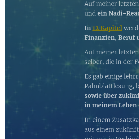
Auf meiner letzte
und
ein Nadi-Read
In
12 Kapitel
werd
Finanzien, Beruf 
Auf meiner letzten
selber, die in der
Es gab einige leh
Palmblattlesung, b
sowie über zukün
in meinem Leben 
In einem Zusatzka
aus einem zukünfti
mit mir in Verbin