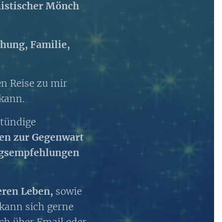
istischer Mönch
hung, Familie,
en Reise zu mir
 kann.
stündige
en zur Gegenwart
ungsempfehlungen
eren Leben,
sowie
 kann sich gerne
ch über Email oder