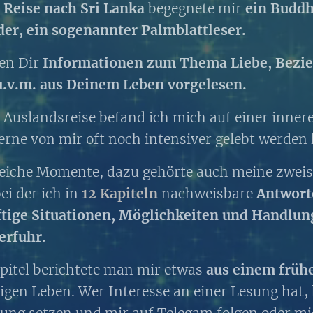
n
Reise nach Sri Lanka
begegnete mir
ein Buddh
er, ein sogenannter Palmblattleser.
en Dir
Informationen zum Thema Liebe, Bezie
u.v.m. aus Deinem Leben vorgelesen.
 Auslandsreise befand ich mich auf einer inner
 Ferne von mir oft noch intensiver gelebt werden
rreiche Momente, dazu gehörte auch meine zwei
ei der ich in
1
2 Kapiteln
nachweisbare
Antwort
ftige Situationen, Möglichkeiten und Handl
erfuhr.
pitel berichtete man mir etwas
aus einem früh
gen Leben. Wer Interesse an einer Lesung hat,
dung setzen und mir auf Telegam folgen oder mi