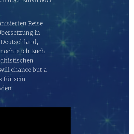
nisierten Reise
 Übersetzung in
n Deutschland,
 möchte ich Euch
ddhistischen
will chance but a
s für sein
nden.