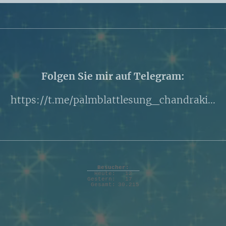
Folgen Sie mir auf Telegram:
https://t.me/palmblattlesung_chandraki...
Besucher:
Heute:
12
Gestern:
17
Gesamt:
30.215