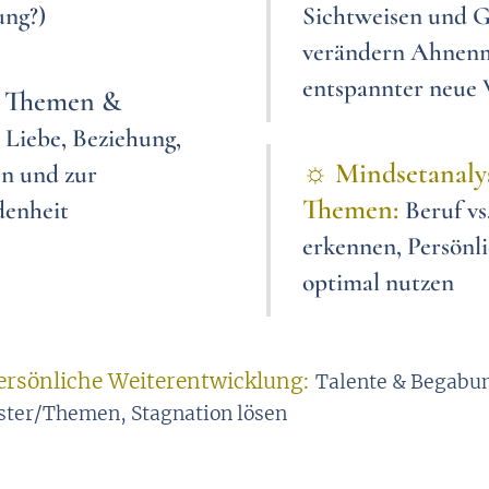
ung?)
Sichtweisen und G
verändern
Ahnenmu
entspannter
neue 
 Themen &
Liebe, Beziehung,
☼
Mindsetanalys
en und zur
Themen:
denheit
Beruf vs
erkennen, Persönli
optimal nutzen
persönliche Weiterentwicklung:
Talente & Begabu
ter/Themen, Stagnation lösen