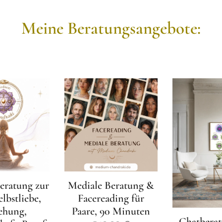
Meine Beratungsangebote:
eratung zur
Mediale Beratung &
elbstliebe,
Facereading für
ehung,
Paare, 90 Minuten
Chatberat