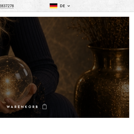
2837278
DE
WARENKORB