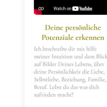
Deine persönliche
Potenziale erkennen
Ich beschreibe dir mit hilfe
meiner Intuition und dem Blic
auf Bilder Deines Lebens, über
deine Persönlichkeit die Liebe,
Selbstliebe, Beziehung, Familie,
Beruf. Lebst du das was dich
zufrieden macht?