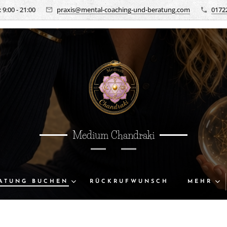
 9:00 - 21:00
praxis@mental-coaching-und-beratung.com
0172
Medium Chandraki
ATUNG BUCHEN
RÜCKRUFWUNSCH
MEHR