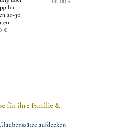
185,00
€
pp für
n 20-30
ten
0
€
e für ihre Familie &
Glaubenssätze
aufdecken