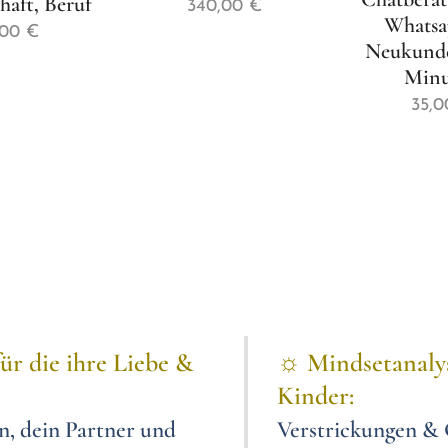
haft, Beruf
340,00
€
Whatsa
,00
€
Neukunde
Minu
35,0
ür die
ihre
Liebe &
☼
Mindsetanalys
Kinder:
n, dein Partner und
Verstrickungen
& 